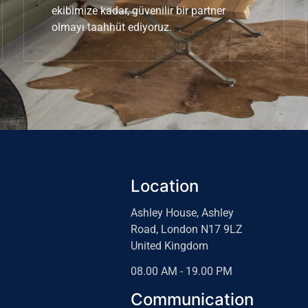
ekibimize kadar, güvenilir bir partner
olmayı taahhüt ediyoruz.
Location
Ashley House, Ashley
Road, London N17 9LZ
United Kingdom
08.00 AM - 19.00 PM
Communication