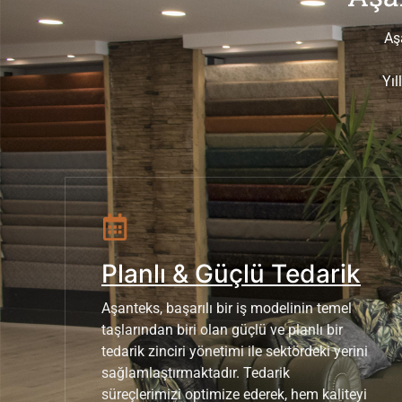
Aş
Yıl
Planlı & Güçlü Tedarik
Aşanteks, başarılı bir iş modelinin temel
taşlarından biri olan güçlü ve planlı bir
tedarik zinciri yönetimi ile sektördeki yerini
sağlamlaştırmaktadır. Tedarik
süreçlerimizi optimize ederek, hem kaliteyi