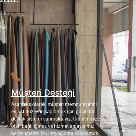
lik
.
rak,
Müşteri Desteği
Aşanteks olarak, müşteri memnuniyetini
en üst düzeyde sağlamak için güçlü bir
destek sistemi sunmaktayız. Ürünlerimize
olan bağlılığımız ve hizmet anlayışımız,
her müşterimizin ihtiyaçlarını karşılamak