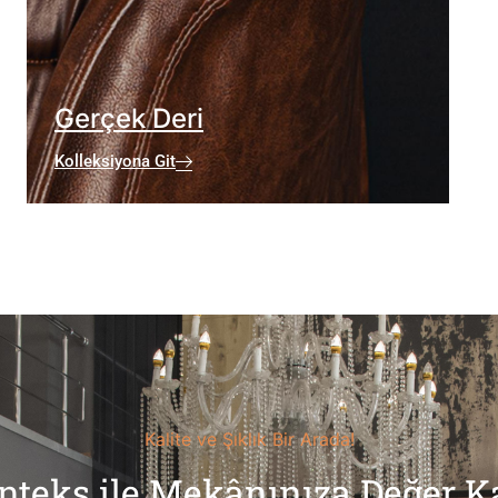
Gerçek Deri
Kolleksiyona Git
Kalite ve Şıklık Bir Arada!
nteks ile Mekânınıza Değer Ka