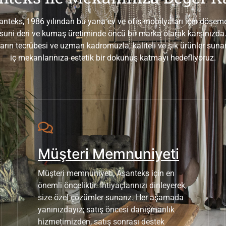
anteks, 1986 yılından bu yana ev ve ofis mobilyaları için döşeme
suni deri ve kumaş üretiminde öncü bir marka olarak karşınızda
ların tecrübesi ve uzman kadromuzla, kaliteli ve şık ürünler suna
iç mekanlarınıza estetik bir dokunuş katmayı hedefliyoruz.
Müşteri Memnuniyeti
Müşteri memnuniyeti, Aşanteks için en
önemli önceliktir. İhtiyaçlarınızı dinleyerek,
size özel çözümler sunarız. Her aşamada
yanınızdayız; satış öncesi danışmanlık
hizmetimizden, satış sonrası destek