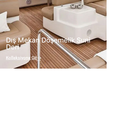
Dış Mekan Döşemelik Suni
Deri
Kolleksiyona Git