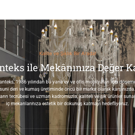
Kalite ve Şıklık Bir Arada!
nteks ile Mekânınıza Değer Ka
anteks, 1986 yılından bu yana ev ve ofis mobilyaları için döşeme
suni deri ve kumaş üretiminde öncü bir marka olarak karşınızda
ların tecrübesi ve uzman kadromuzla, kaliteli ve şık ürünler suna
iç mekanlarınıza estetik bir dokunuş katmayı hedefliyoruz.