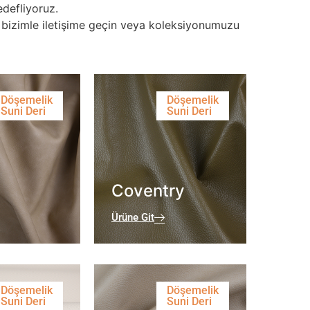
defliyoruz.
in bizimle iletişime geçin veya koleksiyonumuzu
Döşemelik
Döşemelik
Suni Deri
Suni Deri
Coventry
Ürüne Git
Döşemelik
Döşemelik
Suni Deri
Suni Deri