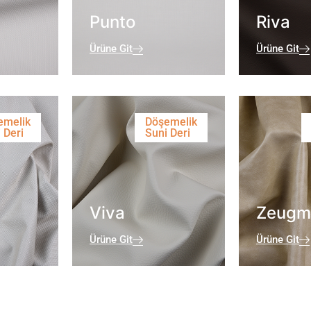
Punto
Riva
Ürüne Git
Ürüne Git
emelik
Döşemelik
 Deri
Suni Deri
Viva
Zeugm
Ürüne Git
Ürüne Git