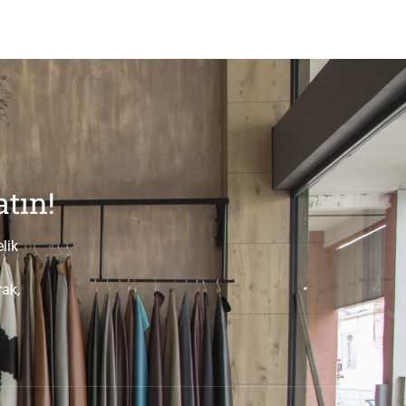
tın!
lik
.
rak,