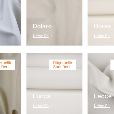
Dolaro
Dorsa
Ürüne Git
Ürüne Git
emelik
Döşemelik
 Deri
Suni Deri
Lucca
Lecce
Ürüne Git
Ürüne Git