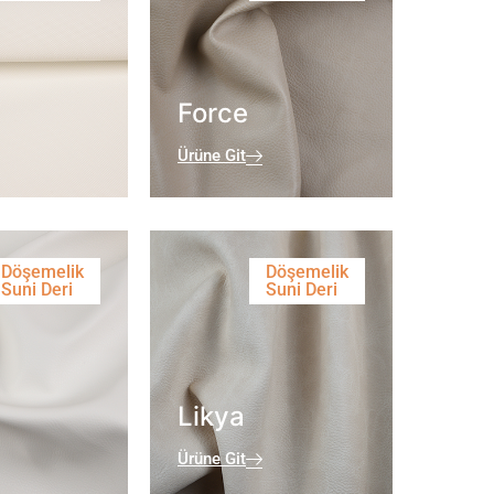
Force
Ürüne Git
Döşemelik
Döşemelik
Suni Deri
Suni Deri
Likya
Ürüne Git