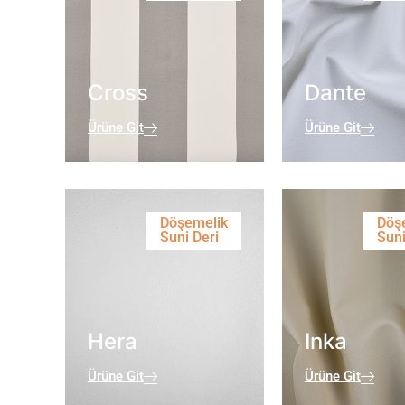
Cross
Dante
Ürüne Git
Ürüne Git
Döşemelik
Döş
Suni Deri
Suni
Hera
Inka
Ürüne Git
Ürüne Git