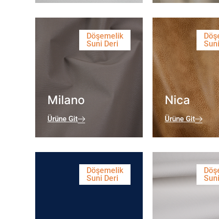
Döşemelik
Döş
Suni Deri
Suni
Milano
Nica
Ürüne Git
Ürüne Git
Döşemelik
Döş
Suni Deri
Suni