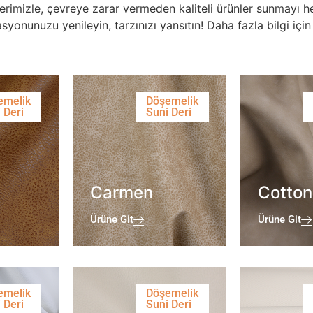
rimizle, çevreye zarar vermeden kaliteli ürünler sunmayı he
syonunuzu yenileyin, tarzınızı yansıtın! Daha fazla bilgi iç
emelik
Döşemelik
 Deri
Suni Deri
Carmen
Cotton
Ürüne Git
Ürüne Git
emelik
Döşemelik
 Deri
Suni Deri