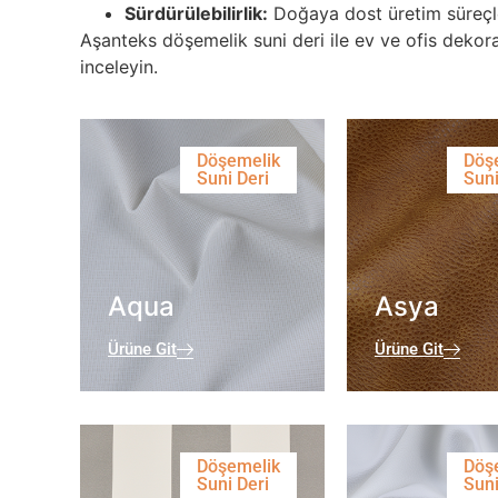
Sürdürülebilirlik:
Doğaya dost üretim süreçle
Aşanteks döşemelik suni deri ile ev ve ofis dekora
inceleyin.
Döşemelik
Döş
Suni Deri
Suni
Aqua
Asya
Ürüne Git
Ürüne Git
Döşemelik
Döş
Suni Deri
Suni