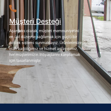
Müşteri Desteği
Aşanteks olarak, müşteri memnuniyetini
en üst düzeyde sağlamak için güçlü bir
destek sistemi sunmaktayız. Ürünlerimize
olan bağlılığımız ve hizmet anlayışımız,
her müşterimizin ihtiyaçlarını karşılamak
için tasarlanmıştır.