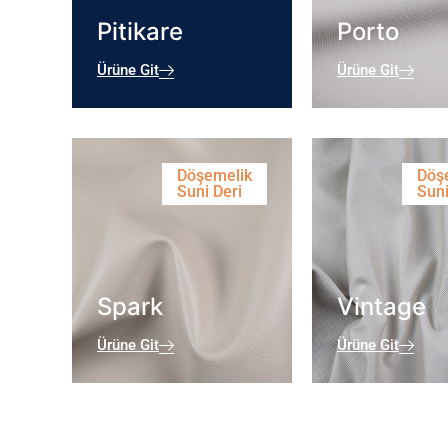
Pitikare
Porto
Ürüne Git
Ürüne Git
Döşemelik
Döş
Suni Deri
Suni
Spark
Vintage
Ürüne Git
Ürüne Git