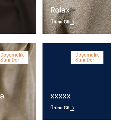
Rolax
Ürüne Git
Döşemelik
Döşemelik
Suni Deri
Suni Deri
a
xxxxx
Ürüne Git