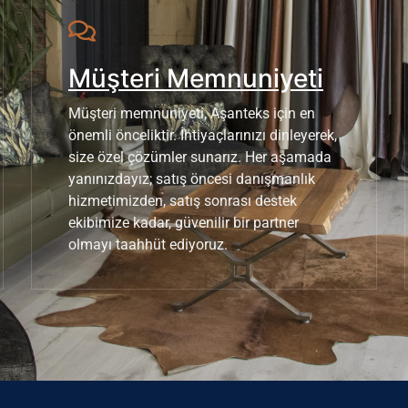
Müşteri Memnuniyeti
Müşteri memnuniyeti, Aşanteks için en
önemli önceliktir. İhtiyaçlarınızı dinleyerek,
size özel çözümler sunarız. Her aşamada
yanınızdayız; satış öncesi danışmanlık
hizmetimizden, satış sonrası destek
ekibimize kadar, güvenilir bir partner
olmayı taahhüt ediyoruz.