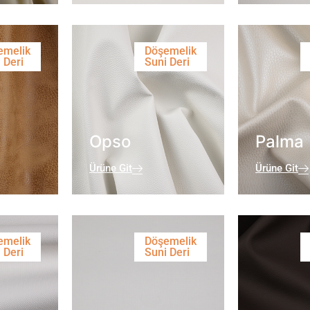
emelik
Döşemelik
 Deri
Suni Deri
Opso
Palma
Ürüne Git
Ürüne Git
emelik
Döşemelik
 Deri
Suni Deri