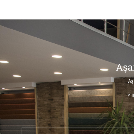
Aşa
Aş
Yıl