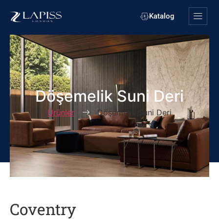
Katalog
Döşemelik Suni Deri
Ürünler
Döşemelik Suni Deri
Coventry