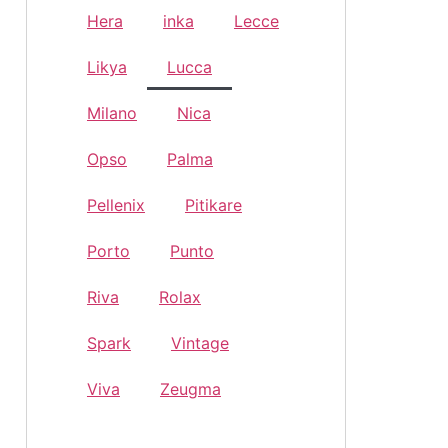
Hera
inka
Lecce
Likya
Lucca
Milano
Nica
Opso
Palma
Pellenix
Pitikare
Porto
Punto
Riva
Rolax
Spark
Vintage
Viva
Zeugma