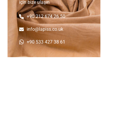
için bize ulaşın
+90 212 674 26 50
info@lapiss.co.uk
+90 533 427 38 61