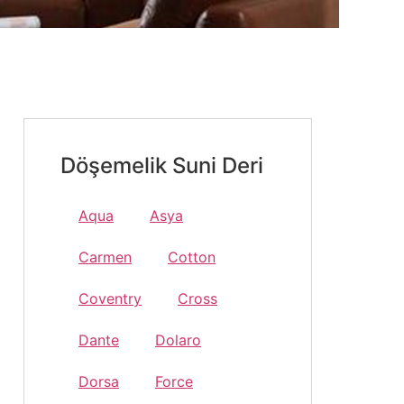
Döşemelik Suni Deri
Aqua
Asya
Carmen
Cotton
Coventry
Cross
Dante
Dolaro
Dorsa
Force