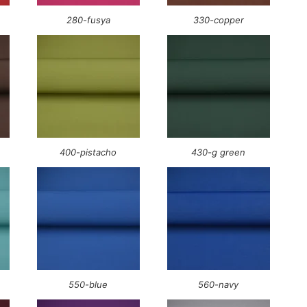
280-fusya
330-copper
400-pistacho
430-g green
550-blue
560-navy