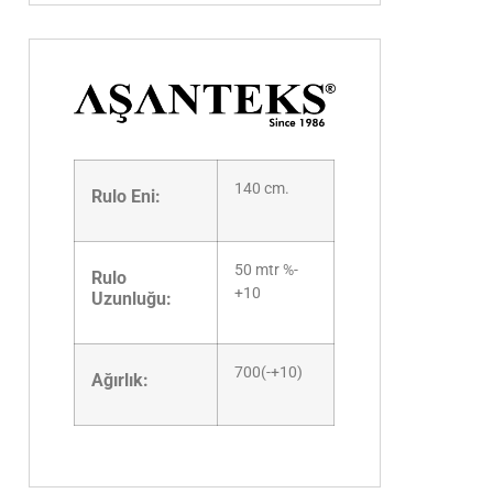
140 cm.
Rulo Eni:
50 mtr %-
Rulo
+10
Uzunluğu:
700(-+10)
Ağırlık: