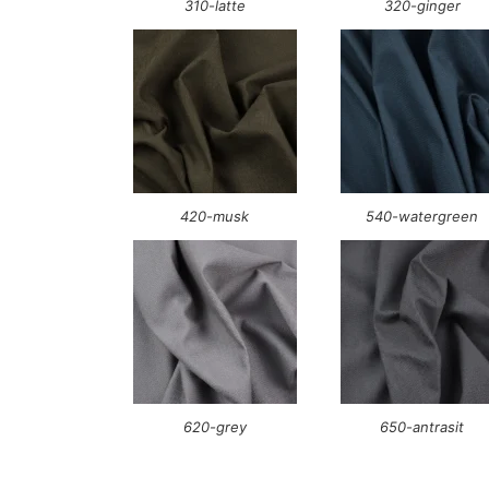
310-latte
320-ginger
420-musk
540-watergreen
620-grey
650-antrasit