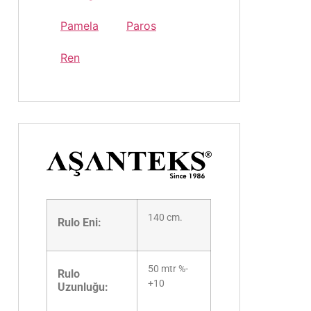
Pamela
Paros
Ren
140 cm.
Rulo Eni:
50 mtr %-
Rulo
+10
Uzunluğu: