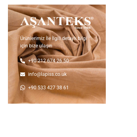
Ürünlerimiz İle İlgili detaylı bilgi
için bize ulaşın
+90 212 674 26 50
info@lapiss.co.uk
+90 533 427 38 61