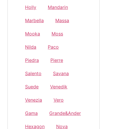
Holly
Mandarin
Marbella
Massa
Mooka
Moss
Nilda
Paco
Piedra
Pierre
Salento
Savana
Suede
Venedik
Venezia
Vero
Gama
Grande&Ander
Hexagon
Nova