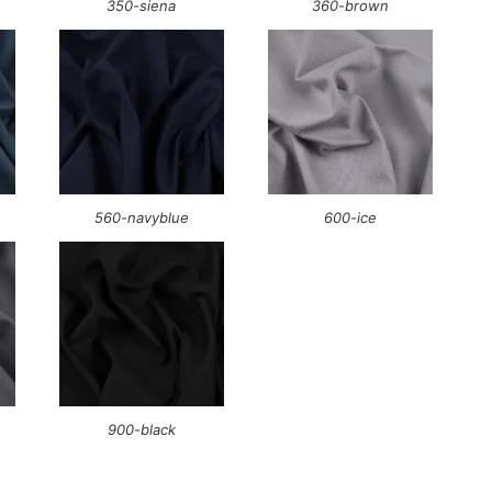
350-siena
360-brown
560-navyblue
600-ice
900-black