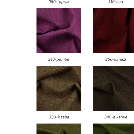
050-toprak
110-sarı
210-pembe
250-kırmızı
330-k taba
340-a kahve