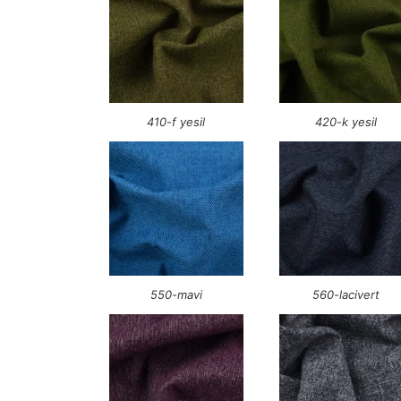
410-f yesil
420-k yesil
550-mavi
560-lacivert