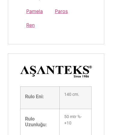
Pamela
Paros
Ren
140 cm.
Rulo Eni:
50 mtr %-
Rulo
+10
Uzunluğu: