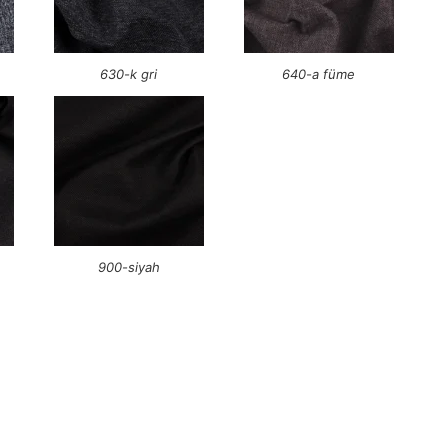
630-k gri
640-a füme
900-siyah