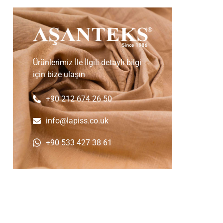
Ürünlerimiz İle İlgili detaylı bilgi
için bize ulaşın
+90 212 674 26 50
info@lapiss.co.uk
+90 533 427 38 61