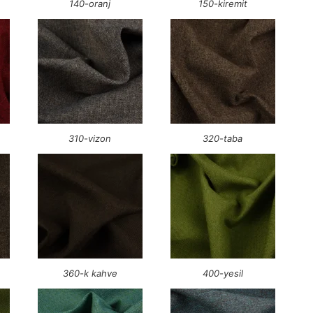
140-oranj
150-kiremit
310-vizon
320-taba
360-k kahve
400-yesil