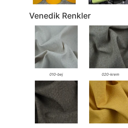
Venedik Renkler
010-bej
020-krem