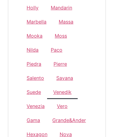
Holly
Mandarin
Marbella
Massa
Mooka
Moss
Nilda
Paco
Piedra
Pierre
Salento
Savana
Suede
Venedik
Venezia
Vero
Gama
Grande&Ander
Hexagon
Nova