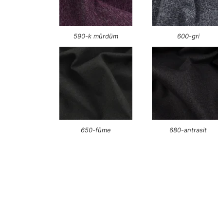
590-k mürdüm
600-gri
650-füme
680-antrasit